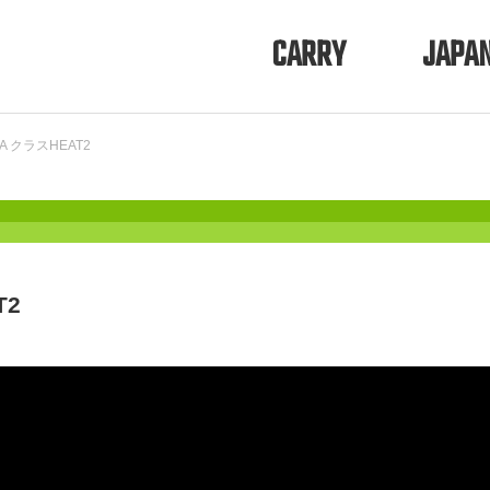
CARRY
JAPA
 クラスHEAT2
T2