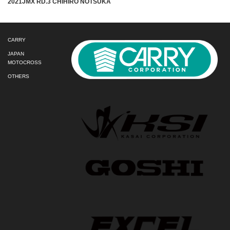
2021JMX RD.3 CHIHIRO NOTSUKA
CARRY
JAPAN
MOTOCROSS
OTHERS